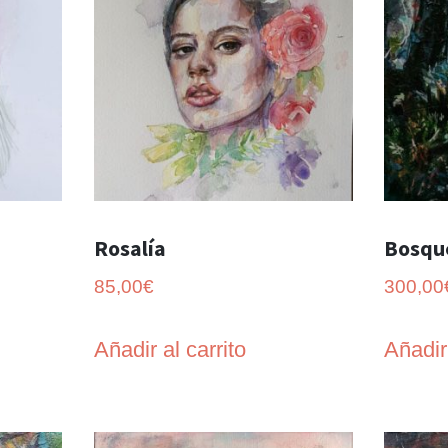
bajo
a
alto
Rosalía
Bosqu
85,00
€
300,00
Añadir al carrito
Añadir 