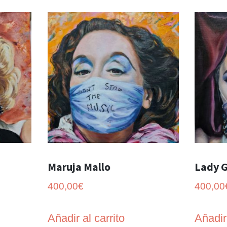
Maruja Mallo
Lady 
400,00
€
400,00
Añadir al carrito
Añadir 