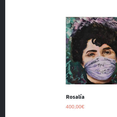
Rosalía
400,00
€