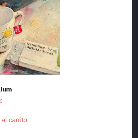
lium
€
al carrito