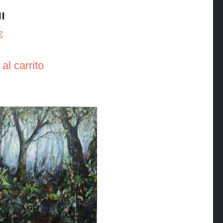
II
€
al carrito