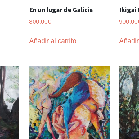
En un lugar de Galicia
Ikigai 
800,00
€
900,00
Añadir al carrito
Añadir 