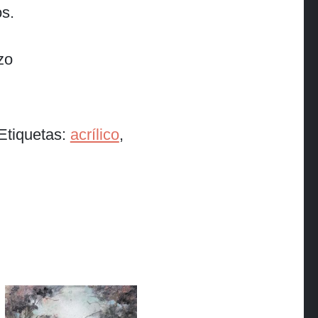
os.
zo
Etiquetas:
acrílico
,