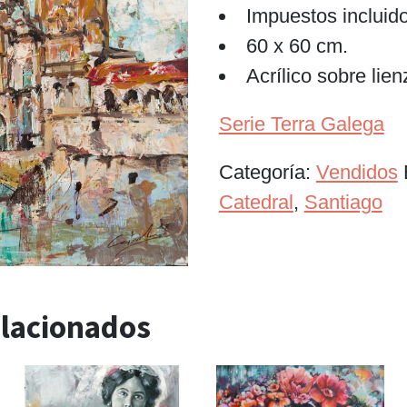
Impuestos incluid
60 x 60 cm.
Acrílico sobre lien
Serie Terra Galega
Categoría:
Vendidos
Catedral
,
Santiago
elacionados